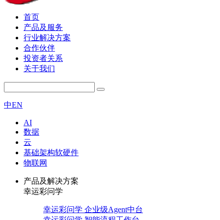
首页
产品及服务
行业解决方案
合作伙伴
投资者关系
关于我们
中
EN
AI
数据
云
基础架构软硬件
物联网
产品及解决方案
幸运彩问学
幸运彩问学 企业级Agent中台
幸运彩问学 智能流程工作台