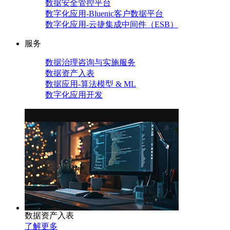
数据安全管控平台
数字化应用-Bluenic客户数据平台
数字化应用-云捷集成中间件（ESB）
服务
数据治理咨询与实施服务
数据资产入表
数据应用-算法模型 & ML
数字化应用开发
数据资产入表
了解更多